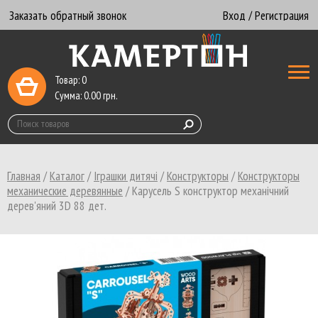
Заказать обратный звонок
Вход / Регистрация
Товар:
0
Сумма:
0.00
грн.
Главная
/
Каталог
/
Іграшки дитячі
/
Конструкторы
/
Конструкторы
механические деревянные
/
Карусель S конструктор механічний
дерев'яний 3D 88 дет.