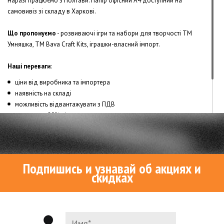
Наразі працюємо з Полтави. Папір офісний А4 доступний на
самовивіз зі складу в Харкові.
Що пропонуємо
-
розвиваючі ігри та набори для творчості ТМ 
Умняшка, ТМ Bava Craft Kits, іграшки-власний імпорт.
Наші переваги
:
ціни від виробника та імпортера
наявність на складі
можливість відвантажувати з ПДВ
знижки до 20% від суми
безкоштовна доставка від 750 грн.
всі іграшки відповідають вимогам Технічного регламенту
безпечності іграшок
Подпишись и узнавай об акциях и
скидках