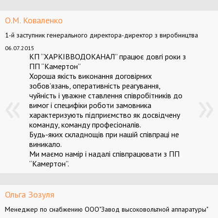
О.М. Коваленко
1-й заступник генерального директора-директор з виробництва
06.07.2015
КП “ХАРКІВВОДОКАНАЛ” працює довгі роки з
ПП “Камертон”
Хороша якість виконання договірних
зобов’язань, оперативність реагування,
чуйність і уважне ставлення співробітників до
вимог і специфіки роботи замовника
характеризують підприємство як досвідчену
команду, команду професіоналів.
Будь-яких складнощів при нашій співпраці не
виникало.
Ми маємо намір і надалі співпрацювати з ПП
“Камертон”.
Ольга Зозуля
Менеджер по снабжению ООО"Завод высоковольтной аппаратуры"