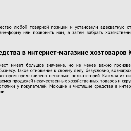
ество любой товарной позиции и установили адекватную ст
айн-форму или позвонить нам, а затем забрать хозяйствен
Мужская кожгалантерея
Подарки
дства в интернет-магазине хозтоваров 
мест имеет большое значение, но не менее важно произве
бизнесу. Такое отношение к своему делу, безусловно, вознагра
 котором представлено несколько подкатегорий. Каждая из 
Инвентарь
Хозтова
маемся продажей некачественных хозяйственных товаров и скру
тклики у покупателей. Моющие и чистящие средства в инте
Пакеты для мусора
ми:
Порошки, мыло