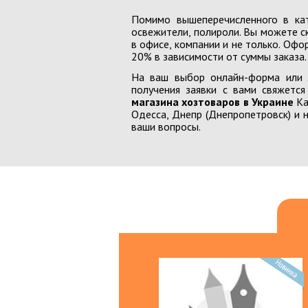
Автопаркинги, треки
Помимо вышеперечисленного в кат
освежители, полироли. Вы можете с
Доски школьные, мольберты
в офисе, компании и не только. Офо
20% в зависимости от суммы заказа.
Железные дороги
На ваш выбор онлайн-форма или 
Игрушки для активного отдыха
получения заявки с вами свяжетс
магазина хозтоваров в Украине
Ка
Мыльные пузыри
Одесса, Днепр (Днепропетровск) и 
ваши вопросы.
Наборы для игр в воде
Наборы для игр в песке
Спортивные товары
Игрушки для девочек
Бытовая техника, посуда
Ирушечные домики
Куклы