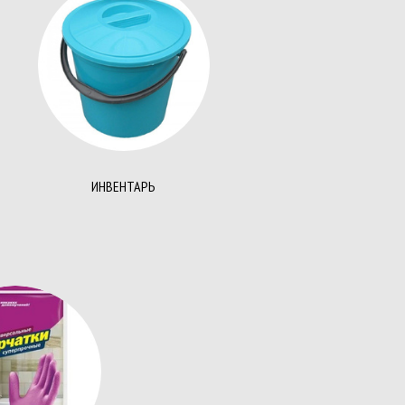
ля кассовых аппаратов
мага
и
и
ИНВЕНТАРЬ
ариковые, стержни
ты