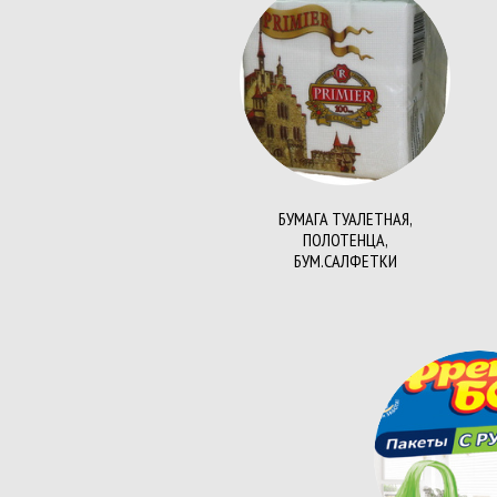
Бланки самокопирующиеся
Бланки строгой отчетности
Блокноты, тетради , записные к
Бумага белая высокой плотност
БУМАГА ТУАЛЕТНАЯ,
ПОЛОТЕНЦА,
Карандаши механические, стер
БУМ.САЛФЕТКИ
Карандаши чернографитные
Маркеры перманентные
Дыроколы