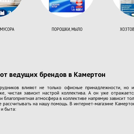
Портфел
е
Клеящая лента
Раздели
Штемпельная продукция
Файлы, 
 МУСОРА
Настольные принадлежности
ПОРОШКИ, МЫЛО
ХОЗТОВ
Офисная
Лотки
Биндер
Настольные наборы, подставки
Ламина
Калькуляторы
Элемент
Обложки
Папки
от ведущих брендов в Камертон
Пружины
Папки адресные
Расходн
трудников влияют не только офисные принадлежности, но и
Папки на кнопке,резинке, завязке,
Уничтож
же, чистая зависит настрой коллектива. А он уже отражает
липучке,молнии
сли благоприятная атмосфера в коллективе напрямую зависит тол
Папки с прижимом
Офисны
е рассчитывать на нашу помощь. В интернет-магазине Камерто
и быта:
Папки с файлами
Папки-накопители
Папки-скоросшиватели