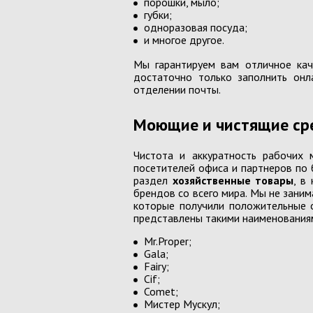
порошки, мыло;
губки;
одноразовая посуда;
и многое другое.
Мы гарантируем вам отличное кач
достаточно только заполнить онл
Матеріали для рукоділля
отделении почты.
Женская кожгалантерея
Моющие и чистящие сре
Чистота и аккуратность рабочих 
посетителей офиса и партнеров по 
раздел
хозяйственные товары
, в
Бумага туалетная, полотенца,
брендов со всего мира. Мы не зани
бум.салфетки
которые получили положительные о
представлены такими наименования
БЫТОВАЯ ХИМИЯ
Mr.Proper;
Губки, салф. д/уборки, перчатки,
Gala;
однораз.посуда
Fairy;
Cif;
Comet;
Мистер Мускул;