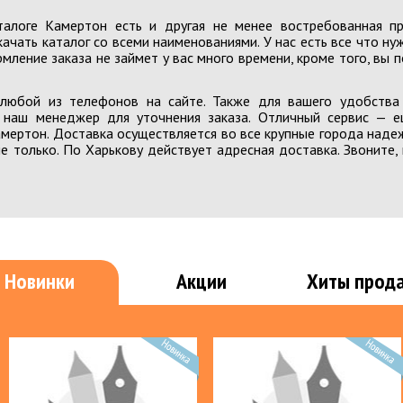
Игрушки для мальчиков
Мягкие 
алоге Камертон есть и другая не менее востребованная про
Игрушечное оружие
качать каталог со всеми наименованиями. У нас есть все что н
Наборы 
рмление заказа не займет у вас много времени, кроме того, вы 
Наборы игровые для мальчиков
Настоль
Наборы инструментов
любой из телефонов на сайте. Также для вашего удобства 
Наборы юного туриста
ПРОЧЕЕ
я наш менеджер для уточнения заказа. Отличный сервис —
мертон. Доставка осуществляется во все крупные города наде
Трансформеры
я Распр
не только. По Харькову действует адресная доставка. Звоните,
Конструкторы
ЗИМА
Конструкторы магнитные, металлические
ОСЕНЬ,
Конструкторы по типу LEGO
я Распр
Конструкторы, крупные детали
Верхняя
Конструкторы Прочие
Новинки
Акции
Хиты прод
Головны
Конструкторы механические деревянные
Лето
Осень, В