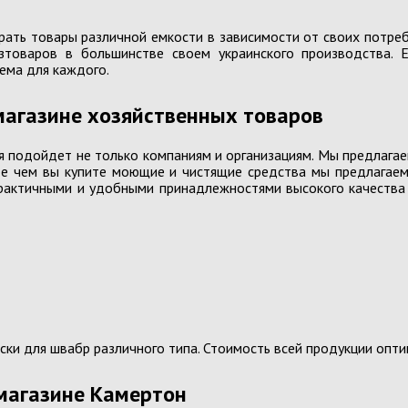
ать товары различной емкости в зависимости от своих потреб
Краски гуашевые, акварельные, кисти
Пластил
зтоваров в большинстве своем украинского производства. 
ема для каждого.
Линейки, готовальни, тубусы
Рюкзаки
Мел школьный, мелки восковые
Тетрад
магазине хозяйственных товаров
Папки, обложки
Тетради
я подойдет не только компаниям и организациям. Мы предлага
е чем вы купите моющие и чистящие средства мы предлагаем
практичными и удобными принадлежностями высокого качества 
Наборы игровые для девочек
Машинк
Игрушки для малышей
няшка
Машинки
Игрушки для ванной
Машины 
машин
Кубики пластиковые, пирамидки
шка"
Машины
ски для швабр различного типа. Стоимость всей продукции опти
Музыкальные игрушки
Машинки
Мягкие развивающие игрушки
магазине Камертон
Фрикцио