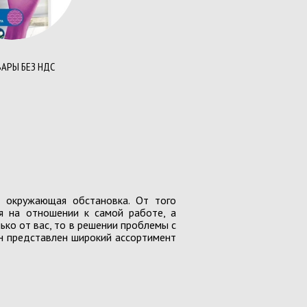
и пластиковые
тели для папок
уголки
АРЫ БЕЗ НДС
 техника
ы
торы
ы питания
 д/биндера
 д/биндера
ые материалы д/ламинатора
 окружающая обстановка. От того
ители документов
ся на отношении к самой работе, а
ько от вас, то в решении проблемы с
е мелочи
н представлен широкий ассортимент