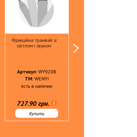
Фрикційна трамвай зі
Фрикційна машинка з
світлом і звуком
трактором
Артикул:
WY920B
Артикул:
WY571P
ТМ:
WENYI
ТМ:
WENYI
есть в наличии
есть в наличии
727.90 грн.
688.70 грн.
Купить
Купить