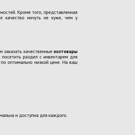
ностей. Кроме того, представленная
ин, пластика
Ее качество ничуть не хуже, чем у
, пеналы
и школьные
 школьные БЕЗ НДС
ем заказать качественные
хозтовары
 посетить раздел с инвентарем для
по оптимально низкой цене. На ваш
и
-конструкторы
металлические в наборах, модели
 радиоуправляемые
мальна и доступна для каждого.
 пластиковые
нные, инерционные машинки