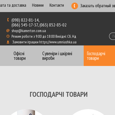
ата та доставка
Новини
Контакти
Заказать обратный з
(098) 822-81-14,
(066) 545-17-37, (063) 852-85-02
shop@kamerton.com.ua
Режим роботи з 9:00 до 18:00 Вихідні: Сб, Нд
Замовити іграшки https://www.umniashka.ua
Офісні
Сувеніри і шкіряні
Господарчі
товари
вироби
товари
Бумага для записей
Ежеднев
Бумага для плотеров
Калька,
ГОСПОДАРЧІ ТОВАРИ
Бумага перфорированная, рулоны
Книги к
Бумага цветная
Конвер