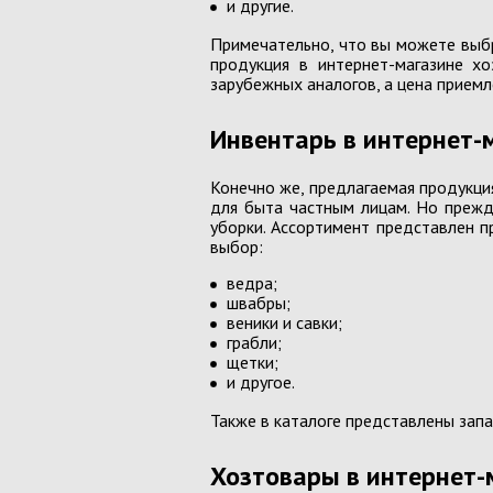
и другие.
Примечательно, что вы можете выбр
Альбомы, блокноты, дневники
продукция в интернет-магазине хо
зарубежных аналогов, а цена приемл
Блокноты с пайетками
Бумага цветная, картон
Инвентарь в интернет-
Карандаши, фломастеры
Конечно же, предлагаемая продукци
для быта частным лицам. Но прежд
уборки. Ассортимент представлен 
выбор:
ведра;
*Новинки
швабры;
веники и савки;
**Розвиваюча продукція ТМ Ум
грабли;
щетки;
Картины по номерам
и другое.
Наборы для творчества ТМ "Умня
Также в каталоге представлены запа
Развивающие игры ТМ "Умняшка"
Хозтовары в интернет-
Детский транспорт