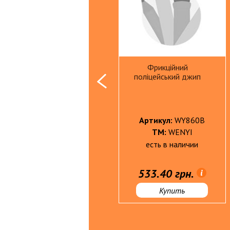
Розвиваюча гра
Фрикційний
тварини на фермі
поліцейський джип
Артикул:
BY305
Артикул:
WY860B
ТМ:
babyard®
ТМ:
WENYI
есть в наличии
есть в наличии
947.50 грн.
533.40 грн.
Купить
Купить