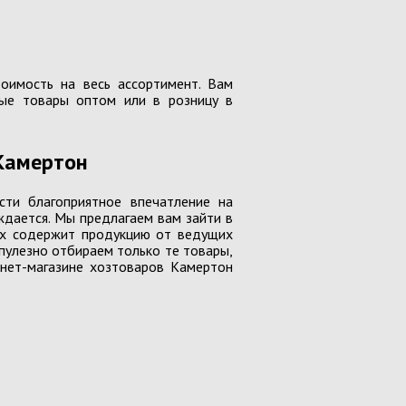
оимость на весь ассортимент. Вам
ные товары оптом или в розницу в
Камертон
сти благоприятное впечатление на
ждается. Мы предлагаем вам зайти в
них содержит продукцию от ведущих
ры БЕЗ НДС
пулезно отбираем только те товары,
рнет-магазине хозтоваров Камертон