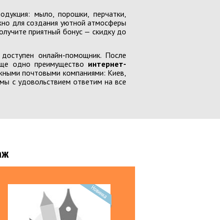
игрушки
дукция: мыло, порошки, перчатки,
ужно для создания уютной атмосферы
для творчества
получите приятный бонус — скидку до
ные игры
доступен онлайн-помощник. После
 еще одно преимущество
интернет-
жными почтовыми компаниями: Киев,
одажа - Детская обувь
 мы с удовольствием ответим на все
ВЕСНА
одажа - Детская одежда
 одежда
аж
е уборы, перчатки
есна