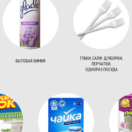
Бумага цветная А3
Лента д
Бумага цветная А4
Фотобу
нижки
Бумага цветная А4 80 г/м2
Ценник
и
Ватман
Этикетк
ГУБКИ, САЛФ. Д/УБОРКИ,
БЫТОВАЯ ХИМИЯ
ПЕРЧАТКИ,
жни
Маркеры текстовые
Ручки ш
ОДНОРАЗ.ПОСУДА
Ручки гелевые, капилярные, роллеры,
стержни
Ручки подарочные
Планше
Компьютерные аксессуары