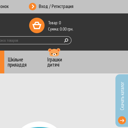
вонок
Вход / Регистрация
Товар:
0
Сумма:
0.00
грн.
Шкільне
Іграшки
приладдя
дитячі
ники-Календари
 копирка
анцелярские
ты почтовые