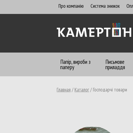
Про компанію
Система знижок
Опл
Папір, вироби з
Письмове
паперу
приладдя
Главная
/
Каталог
/
Господарчі товари
Бумага офисная
Алфавитницы, визитницы
Бланки бухгалтерские
Бланки газетные, офсетные