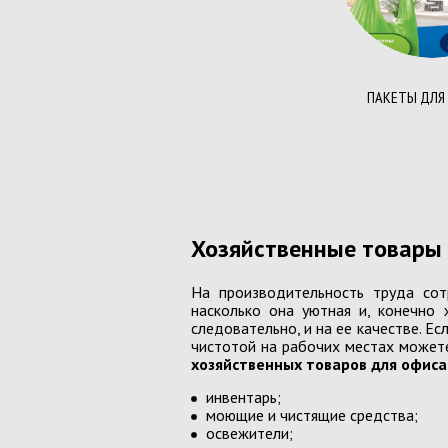
Презентационное оборудовани
Доски,флипчарты
Расходные материалы
ПАКЕТЫ ДЛЯ
Степлеры, дестеплеры
Клей
Корректоры
Ножницы ,ножи
Хозяйственные товары 
Скрепки
На производительность труда со
Кнопки
насколько она уютная и, конечно 
следовательно, и на ее качестве. Е
Биндеры
чистотой на рабочих местах может
хозяйственных товаров для офиса
Линейки
инвентарь;
Точилки
моющие и чистящие средства;
освежители;
Ластики