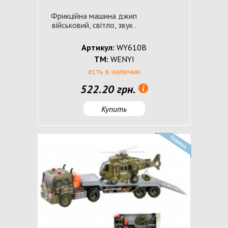
Фрикційна машина джип
військовий, світло, звук .
Артикул:
WY610В
ТМ:
WENYI
есть в наличии
522.20 грн.
Купить