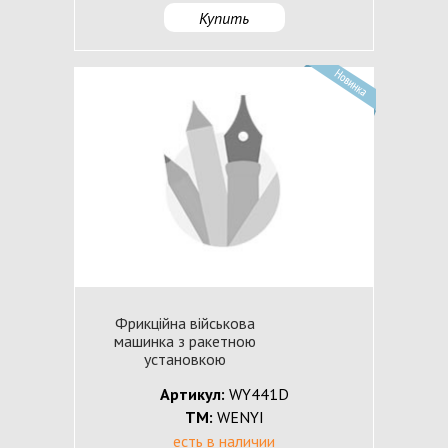
Купить
Фрикційна військова
машинка з ракетною
установкою
Артикул:
WY441D
ТМ:
WENYI
есть в наличии