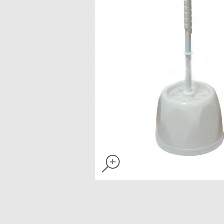
Бланки самокопирующиеся
Бланки строгой отчетности
Блокноты, тетради , записные к
Бумага белая высокой плотност
Карандаши механические, стер
Карандаши чернографитные
Маркеры перманентные
Дыроколы