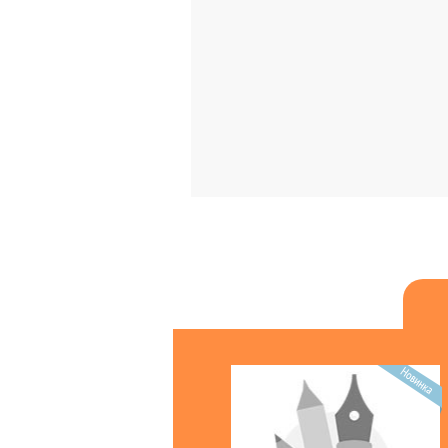
Матеріали для рукоділля
Женская кожгалантерея
Бумага туалетная, полотенца,
бум.салфетки
БЫТОВАЯ ХИМИЯ
Губки, салф. д/уборки, перчатки,
однораз.посуда