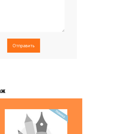
ры БЕЗ НДС
аж