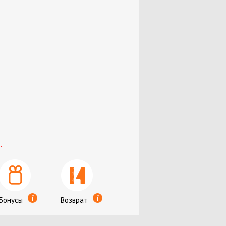
ля кассовых аппаратов
мага
и
и
ариковые, стержни
.
Бонусы
Возврат
ты