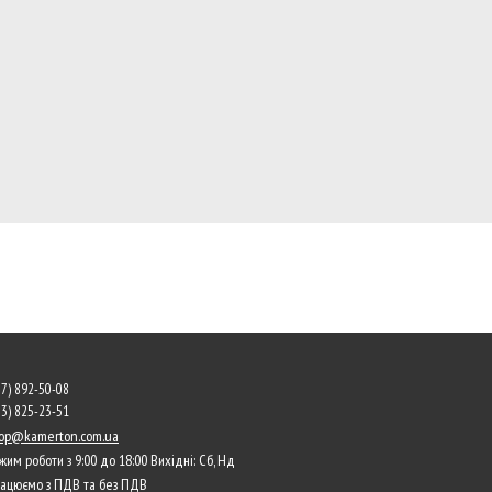
67) 892-50-08
63) 825-23-51
op@kamerton.com.ua
жим роботи з 9:00 до 18:00 Вихідні: Сб, Нд
ацюємо з ПДВ та без ПДВ