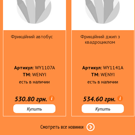
Краски гуашевые, акварельные, кисти
Пластил
Линейки, готовальни, тубусы
Рюкзаки
Мел школьный, мелки восковые
Тетрад
Фрикційний автобус
Фрикційний джип з
квадроциклом
Папки, обложки
Тетради
Артикул:
WY1107A
Артикул:
WY1141A
ТМ:
WENYI
ТМ:
WENYI
Наборы игровые для девочек
Машинк
есть в наличии
есть в наличии
Игрушки для малышей
няшка
Машинки
530.80 грн.
534.60 грн.
Игрушки для ванной
Машины 
машин
Кубики пластиковые, пирамидки
Купить
Купить
шка"
Машины
Музыкальные игрушки
Машинки
Мягкие развивающие игрушки
Смотреть все новинки
Фрикцио