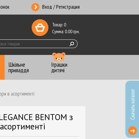
вонок
Вход / Регистрация
Товар:
0
Сумма:
0.00
грн.
Шкільне
Іграшки
приладдя
дитячі
ори в асортименті
ники-Календари
 копирка
 ELEGANCE BENTOM з
анцелярские
 асортименті
ты почтовые