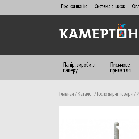
Про компанію
Система знижок
Опл
Папір, вироби з
Письмове
паперу
приладдя
Главная
/
Каталог
/
Господарчі товари
/
Бумага офисная
Алфавитницы, визитницы
Бланки бухгалтерские
Бланки газетные, офсетные