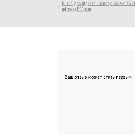
Щітка для підмітання полу Конекс 26 
Презентационное оборудовани
щітина) БЕЗ кия
Доски,флипчарты
Расходные материалы
Степлеры, дестеплеры
Клей
Корректоры
Ножницы ,ножи
Ваш отзыв может стать первым.
Скрепки
Кнопки
Биндеры
Линейки
Точилки
Ластики