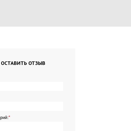
и пластиковые
тели для папок
уголки
 техника
ы
торы
ы питания
ОСТАВИТЬ ОТЗЫВ
 д/биндера
 д/биндера
ые материалы д/ламинатора
ители документов
е мелочи
рий:
*