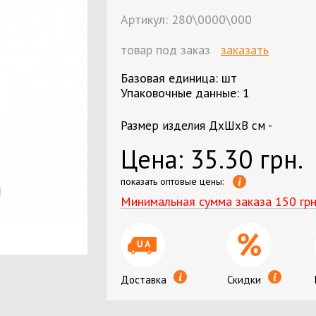
Бумага цветная А3
Лента д
Артикул:
280\0000\000
Бумага цветная А4
Фотобу
нижки
Бумага цветная А4 80 г/м2
товар под заказ
заказать
Ценник
и
Ватман
Базовая единица: шт
Этикетк
Упаковочные данные: 1
Размер изделия ДхШхВ см -
Цена:
35.30 грн.
жни
Маркеры текстовые
Ручки ш
показать оптовые цены:
Ручки гелевые, капилярные, роллеры,
Минимальная сумма заказа 150 грн
стержни
Ручки подарочные
Доставка
Скидки
Планше
Компьютерные аксессуары