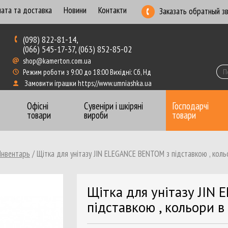
ата та доставка
Новини
Контакти
Заказать обратный з
(098) 822-81-14,
(066) 545-17-37, (063) 852-85-02
shop@kamerton.com.ua
Режим роботи з 9:00 до 18:00 Вихідні: Сб, Нд
Замовити іграшки https://www.umniashka.ua
Офісні
Сувеніри і шкіряні
Господарчі
товари
вироби
товари
Инвентарь
/
Щітка для унітазу JIN ELEGANCE BENTOM з підставкою , коль
Бумага для записей
Ежеднев
Бумага для плотеров
Калька,
Щітка для унітазу JIN
Бумага перфорированная, рулоны
Книги к
підставкою , кольори в
Бумага цветная
Конвер