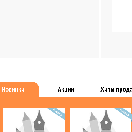
Мужская кожгалантерея
Подарки
Инвентарь
Хозтова
Новинки
Акции
Хиты прод
Пакеты для мусора
Порошки, мыло