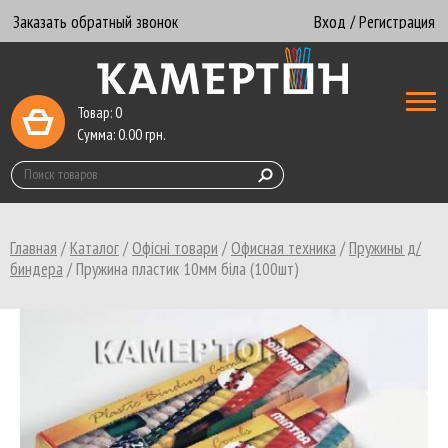
Заказать обратный звонок
Вход / Регистрация
Товар:
0
Сумма:
0.00
грн.
Главная
/
Каталог
/
Офісні товари
/
Офисная техника
/
Пружины д/
биндера
/
Пружина пластик 10мм біла (100шт)