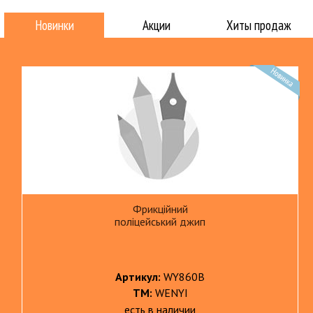
Новинки
Акции
Хиты продаж
Фрикційний
поліцейський джип
Артикул:
WY860B
ТМ:
WENYI
есть в наличии