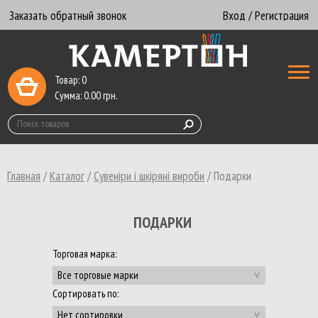
Заказать обратный звонок
Вход / Регистрация
Товар:
0
Сумма:
0.00
грн.
Главная
/
Каталог
/
Сувеніри і шкіряні вироби
/
Подарки
ПОДАРКИ
Торговая марка:
Все торговые марки
Сортировать по:
Нет сортировки