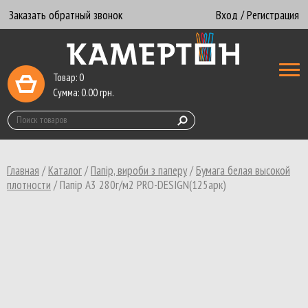
Заказать обратный звонок
Вход / Регистрация
Товар:
0
Сумма:
0.00
грн.
Главная
/
Каталог
/
Папір, вироби з паперу
/
Бумага белая высокой
плотности
/
Папiр А3 280г/м2 PRO-DESIGN(125арк)