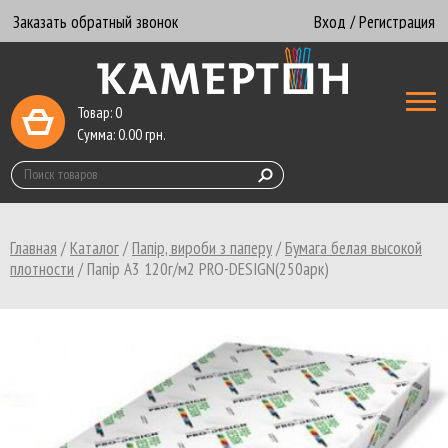
Заказать обратный звонок
Вход / Регистрация
Товар:
0
Сумма:
0.00
грн.
Главная
/
Каталог
/
Папір, вироби з паперу
/
Бумага белая высокой
плотности
/
Папiр А3 120г/м2 PRO-DESIGN(250арк)