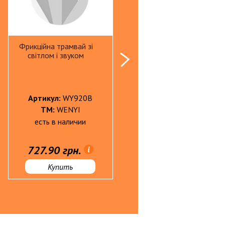
ин, пластика
, пеналы
Фрикційна трамвай зі
Фрикційна машинка з
світлом і звуком
трактором
и школьные
 школьные БЕЗ НДС
Артикул:
WY920B
Артикул:
WY571P
ТМ:
WENYI
ТМ:
WENYI
есть в наличии
есть в наличии
и
727.90 грн.
688.70 грн.
-конструкторы
Купить
Купить
металлические в наборах, модели
 радиоуправляемые
 пластиковые
нные, инерционные машинки