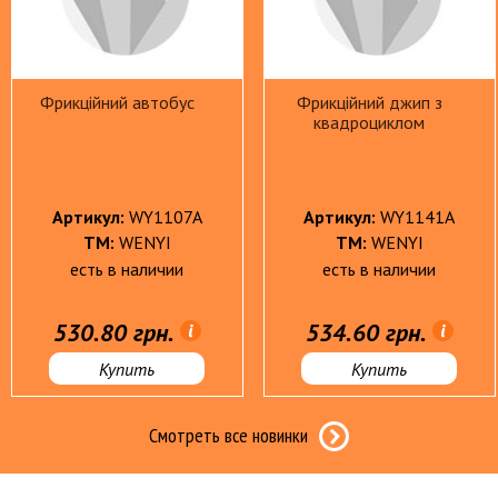
Краски гуашевые, акварельные, кисти
Пластил
Линейки, готовальни, тубусы
Рюкзаки
Фрикційний автобус
Фрикційний джип з
квадроциклом
Мел школьный, мелки восковые
Тетрад
Папки, обложки
Тетради
Артикул:
WY1107A
Артикул:
WY1141A
ТМ:
WENYI
ТМ:
WENYI
есть в наличии
есть в наличии
Наборы игровые для девочек
Машинк
530.80 грн.
534.60 грн.
Игрушки для малышей
няшка
Машинки
Купить
Купить
Игрушки для ванной
Машины 
машин
Кубики пластиковые, пирамидки
шка"
Машины
Музыкальные игрушки
Смотреть все новинки
Машинки
Мягкие развивающие игрушки
Фрикцио