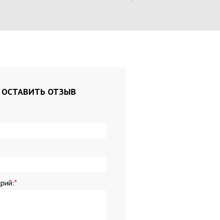
и пластиковые
тели для папок
уголки
 техника
ы
торы
ОСТАВИТЬ ОТЗЫВ
ы питания
 д/биндера
 д/биндера
ые материалы д/ламинатора
ители документов
е мелочи
рий:
*