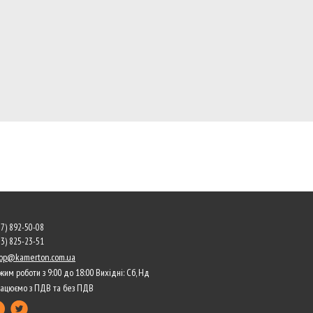
67) 892-50-08
63) 825-23-51
op@kamerton.com.ua
жим роботи з 9:00 до 18:00 Вихідні: Сб, Нд
ацюємо з ПДВ та без ПДВ