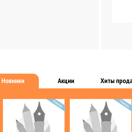
Мужская кожгалантерея
Подарки
Инвентарь
Хозтова
Новинки
Акции
Хиты прод
Пакеты для мусора
Порошки, мыло