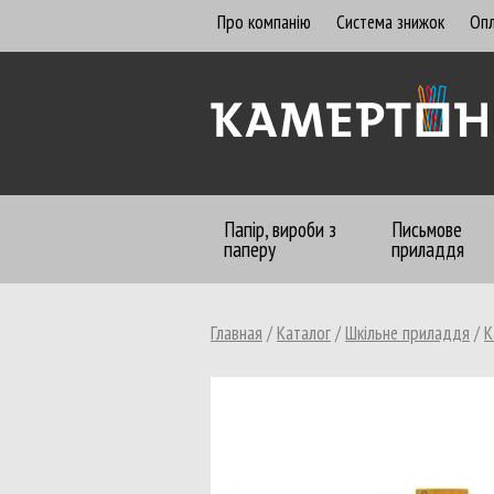
Про компанію
Система знижок
Опл
Папір, вироби з
Письмове
паперу
приладдя
Главная
/
Каталог
/
Шкільне приладдя
/
К
Бумага офисная
Алфавитницы, визитницы
Бланки бухгалтерские
Бланки газетные, офсетные