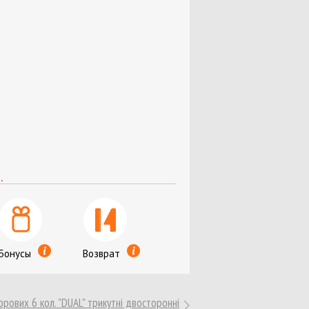
ля кассовых аппаратов
мага
и
и
ариковые, стержни
.
Бонусы
Возврат
ты
орових 6 кол. "DUAL" трикутні двосторонні