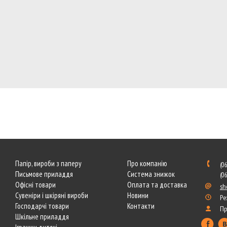
Папір, вироби з паперу
Про компанію
(0
Письмове приладдя
Система знижок
(0
Офісні товари
Оплата та доставка
sh
Сувеніри і шкіряні вироби
Новини
Ре
Господарчі товари
Контакти
Пр
Шкільне приладдя