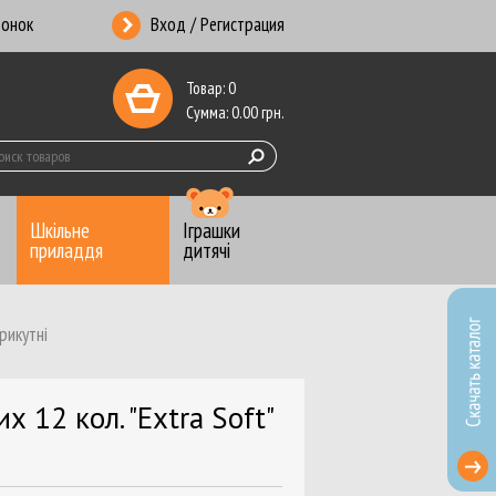
вонок
Вход / Регистрация
Товар:
0
Сумма:
0.00
грн.
Шкільне
Іграшки
приладдя
дитячі
рикутні
ники-Календари
 копирка
х 12 кол. "Extra Soft"
анцелярские
ты почтовые