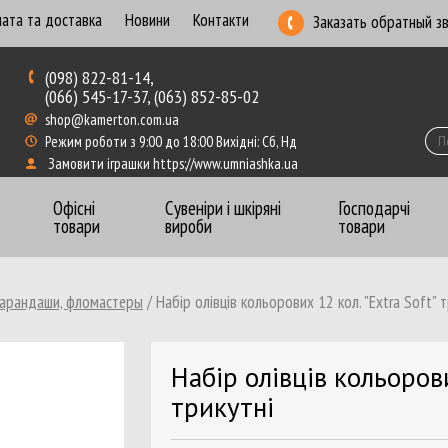
ата та доставка
Новини
Контакти
Заказать обратный з
(098) 822-81-14,
(066) 545-17-37, (063) 852-85-02
shop@kamerton.com.ua
Режим роботи з 9:00 до 18:00 Вихідні: Сб, Нд
Замовити іграшки https://www.umniashka.ua
Офісні
Сувеніри і шкіряні
Господарчі
товари
вироби
товари
арандаши, фломастеры
/
Набір олівців кольорових 12 кол. "Extra Soft" т
Бумага для записей
Ежеднев
Бумага для плотеров
Калька,
Набір олівців кольорови
Бумага перфорированная, рулоны
Книги к
трикутні
Бумага цветная
Конвер