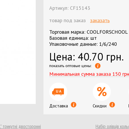
Бумага цветная А3
Лента д
Артикул:
CF15143
Бумага цветная А4
Фотобу
нижки
Бумага цветная А4 80 г/м2
товар под заказ
заказать
Ценник
и
Ватман
Торговая марка: COOLFORSCHOOL
Этикетк
Базовая единица: шт
Упаковочные данные: 1/6/240
Цена:
40.70 грн.
показать оптовые цены:
жни
Маркеры текстовые
Ручки ш
Минимальная сумма заказа 150 грн
Ручки гелевые, капилярные, роллеры,
стержни
Ручки подарочные
Доставка
Скидки
Планше
L" трикутні двосторонні
Набір олівців коль
Компьютерные аксессуары