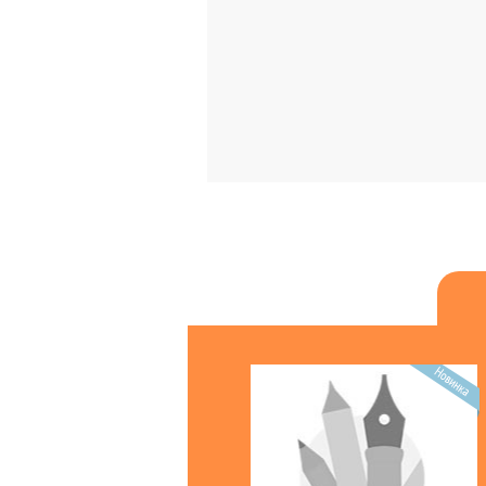
Матеріали для рукоділля
Женская кожгалантерея
Бумага туалетная, полотенца,
бум.салфетки
БЫТОВАЯ ХИМИЯ
Губки, салф. д/уборки, перчатки,
однораз.посуда