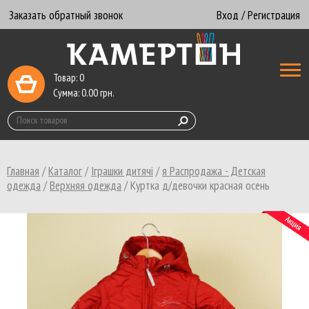
Заказать обратный звонок
Вход / Регистрация
Товар:
0
Сумма:
0.00
грн.
Главная
/
Каталог
/
Іграшки дитячі
/
я Распродажа - Детская
одежда
/
Верхняя одежда
/
Куртка д/девочки красная осень