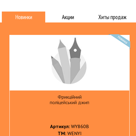
Новинки
Акции
Хиты продаж
Фрикційний
поліцейський джип
Артикул:
WY860B
ТМ:
WENYI