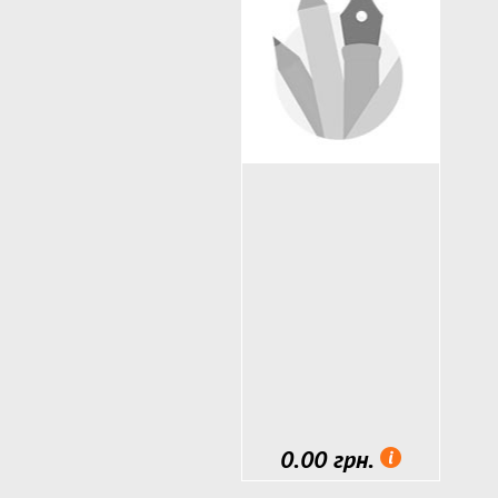
Альбомы, блокноты, дневники
Блокноты с пайетками
Бумага цветная, картон
Карандаши, фломастеры
*Новинки
**Розвиваюча продукція ТМ Ум
Картины по номерам
Наборы для творчества ТМ "Умня
Развивающие игры ТМ "Умняшка"
0.00 грн.
Детский транспорт