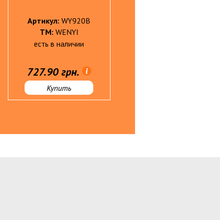
Артикул:
WY920B
Артикул:
WY571P
ТМ:
WENYI
ТМ:
WENYI
есть в наличии
есть в наличии
727.90 грн.
688.70 грн.
Купить
Купить
ры БЕЗ НДС