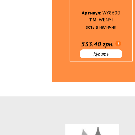
Артикул:
BY305
Артикул:
WY860B
ТМ:
babyard®
ТМ:
WENYI
есть в наличии
есть в наличии
Матеріали для рукоділля
947.50 грн.
533.40 грн.
Женская кожгалантерея
Купить
Купить
Бумага туалетная, полотенца,
бум.салфетки
БЫТОВАЯ ХИМИЯ
Губки, салф. д/уборки, перчатки,
однораз.посуда