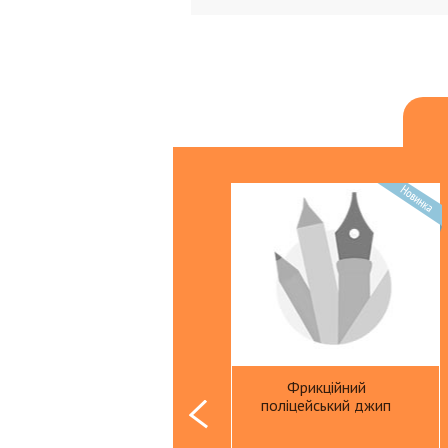
Презентационное оборудовани
Доски,флипчарты
Расходные материалы
Степлеры, дестеплеры
Клей
Корректоры
Ножницы ,ножи
Скрепки
Кнопки
Биндеры
Линейки
Розвиваюча гра
Фрикційний
тварини на фермі
Точилки
поліцейський джип
Ластики