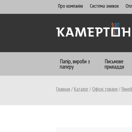
Про компанію
Система знижок
Опл
Папір, вироби з
Письмове
паперу
приладдя
Главная
/
Каталог
/
Офісні товари
/
Линей
Бумага офисная
Алфавитницы, визитницы
Бланки бухгалтерские
Бланки газетные, офсетные