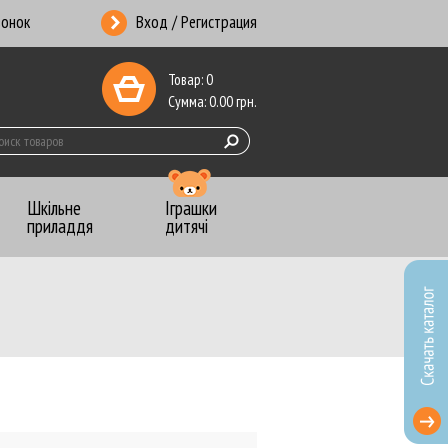
вонок
Вход / Регистрация
Товар:
0
Сумма:
0.00
грн.
Шкільне
Іграшки
приладдя
дитячі
ники-Календари
 копирка
анцелярские
ты почтовые