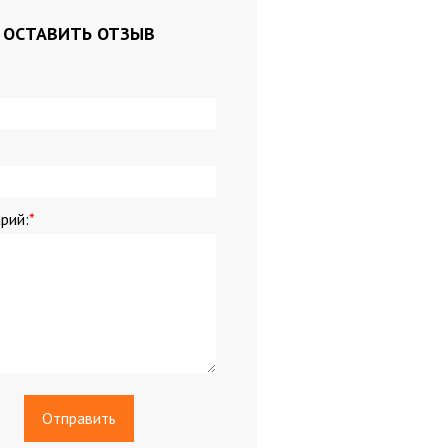
ля кассовых аппаратов
ОСТАВИТЬ ОТЗЫВ
мага
и
и
рий:
*
ариковые, стержни
ты