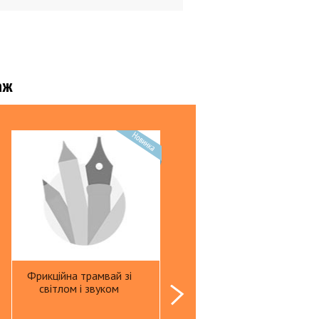
и пластиковые
тели для папок
уголки
 техника
аж
ы
торы
ы питания
 д/биндера
 д/биндера
ые материалы д/ламинатора
ители документов
е мелочи
Фрикційна трамвай зі
Фрикційна машинка з
світлом і звуком
трактором