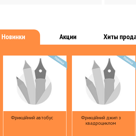
Портфел
е
Клеящая лента
Раздели
Штемпельная продукция
Файлы, 
Настольные принадлежности
Офисная
Новинки
Акции
Хиты прод
Лотки
Биндер
Настольные наборы, подставки
Ламина
Калькуляторы
Элемент
Обложки
Папки
Пружины
Папки адресные
Расходн
Папки на кнопке,резинке, завязке,
Уничтож
липучке,молнии
Папки с прижимом
Офисны
Папки с файлами
Фрикційний автобус
Фрикційний джип з
Папки-накопители
квадроциклом
Папки-скоросшиватели