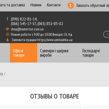
ата та доставка
Новини
Контакти
Заказать обратный з
(098) 822-81-14,
(066) 545-17-37, (063) 852-85-02
shop@kamerton.com.ua
Режим роботи з 9:00 до 18:00 Вихідні: Сб, Нд
Замовити іграшки https://www.umniashka.ua
Офісні
Сувеніри і шкіряні
Господарчі
товари
вироби
товари
ки
/
Бумага для записей
Ежеднев
Бумага для плотеров
Калька,
Бумага перфорированная, рулоны
Книги к
ОТЗЫВЫ О ТОВАРЕ
Бумага цветная
Конвер