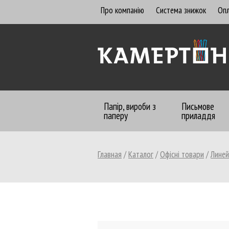
Про компанію
Система знижок
Опл
Папір, вироби з
Письмове
паперу
приладдя
Главная
/
Каталог
/
Офісні товари
/
Линей
Бумага офисная
Алфавитницы, визитницы
Бланки бухгалтерские
Бланки газетные, офсетные