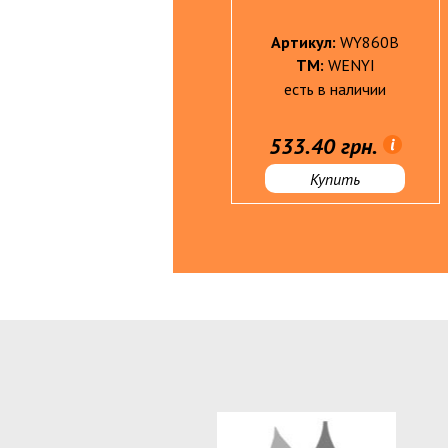
Артикул:
BY305
Артикул:
WY860B
ТМ:
babyard®
ТМ:
WENYI
есть в наличии
есть в наличии
Матеріали для рукоділля
947.50 грн.
533.40 грн.
Женская кожгалантерея
Купить
Купить
Бумага туалетная, полотенца,
бум.салфетки
БЫТОВАЯ ХИМИЯ
Губки, салф. д/уборки, перчатки,
однораз.посуда