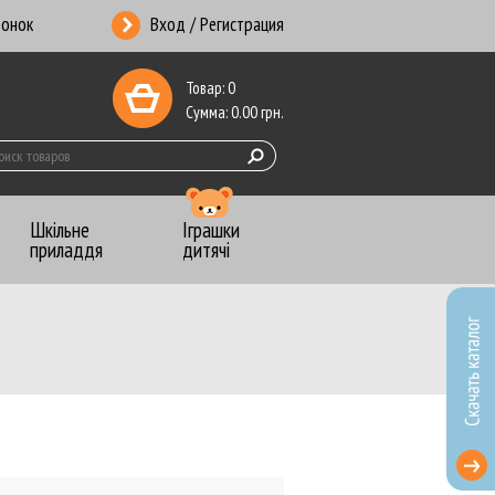
вонок
Вход / Регистрация
Товар:
0
Сумма:
0.00
грн.
Шкільне
Іграшки
приладдя
дитячі
ники-Календари
 копирка
анцелярские
ты почтовые