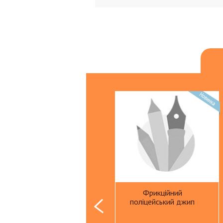
Презентационное оборудовани
Доски,флипчарты
Расходные материалы
Степлеры, дестеплеры
Клей
Корректоры
Ножницы ,ножи
Скрепки
Кнопки
Биндеры
Линейки
Розвиваюча гра
Фрикційний
тварини на фермі
Точилки
поліцейський джип
Ластики