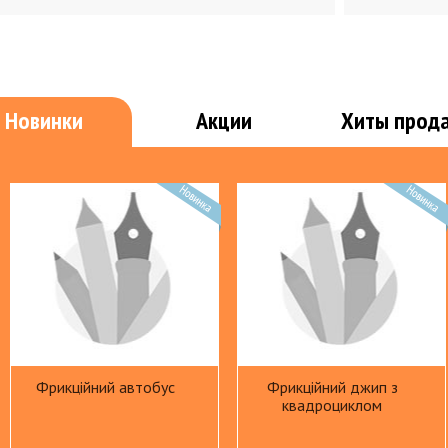
Портфел
е
Клеящая лента
Раздели
Штемпельная продукция
Файлы, 
Настольные принадлежности
Офисная
Новинки
Акции
Хиты прод
Лотки
Биндер
Настольные наборы, подставки
Ламина
Калькуляторы
Элемент
Обложки
Папки
Пружины
Папки адресные
Расходн
Папки на кнопке,резинке, завязке,
Уничтож
липучке,молнии
Папки с прижимом
Офисны
Папки с файлами
Фрикційний автобус
Фрикційний джип з
Папки-накопители
квадроциклом
Папки-скоросшиватели