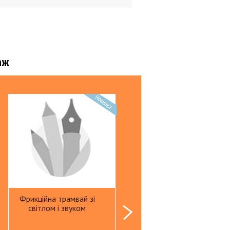
и пластиковые
тели для папок
уголки
 техника
аж
ы
торы
ы питания
 д/биндера
 д/биндера
ые материалы д/ламинатора
ители документов
е мелочи
Фрикційна трамвай зі
Фрикційна машинка з
світлом і звуком
трактором