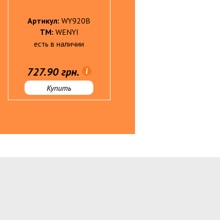
Артикул:
WY920B
Артикул:
WY571P
ТМ:
WENYI
ТМ:
WENYI
есть в наличии
есть в наличии
727.90 грн.
688.70 грн.
Купить
Купить
ры БЕЗ НДС