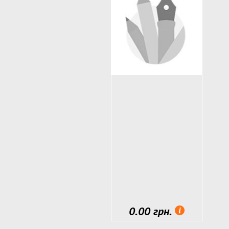
Альбомы, блокноты, дневники
Блокноты с пайетками
Бумага цветная, картон
Карандаши, фломастеры
*Новинки
**Розвиваюча продукція ТМ Ум
Картины по номерам
Наборы для творчества ТМ "Умня
Развивающие игры ТМ "Умняшка"
0.00 грн.
Детский транспорт