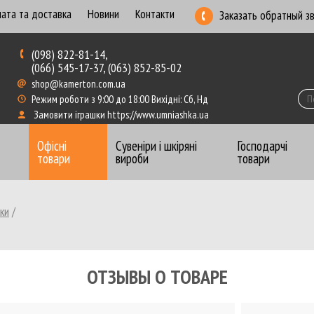
ата та доставка
Новини
Контакти
Заказать обратный з
(098) 822-81-14,
(066) 545-17-37, (063) 852-85-02
shop@kamerton.com.ua
Режим роботи з 9:00 до 18:00 Вихідні: Сб, Нд
Замовити іграшки https://www.umniashka.ua
Офісні
Сувеніри і шкіряні
Господарчі
товари
вироби
товари
ки
/
Бумага для записей
Ежеднев
Бумага для плотеров
Калька,
Бумага перфорированная, рулоны
Книги к
ОТЗЫВЫ О ТОВАРЕ
Бумага цветная
Конвер