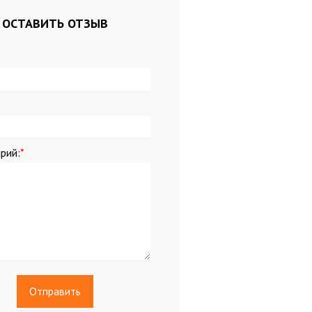
ля кассовых аппаратов
ОСТАВИТЬ ОТЗЫВ
мага
и
и
рий:
*
ариковые, стержни
ты